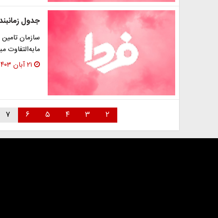
جدول زمانبن
سازمان تامین اج
مابه‌‌التفاوت 
۲۱ آبان ۱۴۰۳
۷
۶
۵
۴
۳
۲