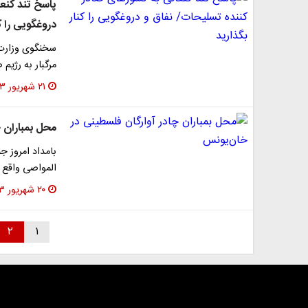
پاسخ تند کنع
دروغگویی را ک
سخنگوی وزارت 
مرگبار به رژیم 
۲۱ شهریور ۱۴۰۳
محل بمباران 
بامداد امروز ج
المواصی واقع 
۲۰ شهریور ۱۴۰۳
۲
۱