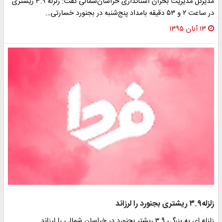
مدیرکل مدیریت بحران استانداری خراسان‌شمالی گفت: زلزله ۳.۹ ریشتری
در ساعت ۲ و ۵۳ دقیقه بامداد پنج‌شنبه در بجنورد خسارتی…
۱۳ آبان ۱۳۹۵
زلزله۳.۹ ریشتری بجنورد را لرزاند
زلزله ای به بزرگی ۳.۹ ریشتر بجنورد در خراسان شمالی را لرزاند.