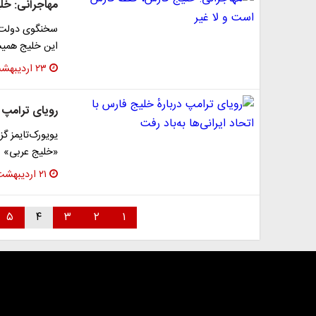
مهاجرانی: خل
سخنگوی دولت د
این خلیج همیش
۲۳ اردیبهشت ۱۴۰۴
رویای ترامپ در
یویورک‌تایمز گ
«خلیج عربی» ب
۲۱ اردیبهشت ۱۴۰۴
۵
۴
۳
۲
۱