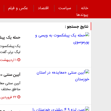
خانه
سیاست
اقتصاد
عکس و فیلم
پیوند‌ها
نتایج جستجو :
حمله یک پیش
یک پیشکسوت فو
لیگ برتر، گفت:
۱ اردیبهشت ۱۴۰۳
آیین سنتی «م
آیین سنتی معای
مناطق مختلف ع
۲۲ فروردین ۱۴۰۳