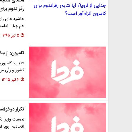
امضای انگلیسی
رفراندوم برای
حاشیه های رای ج
هم چنان ادامه 
۵ تیر ۱۳۹۵
کامرون: از سِ
«دیوید کامرون
کشور و رأی مرد
۴ تیر ۱۳۹۵
تکرار درخواس
نخست وزیر انگل
اتحادیه اروپا