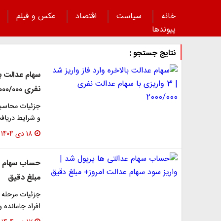
خانه
سیاست
اقتصاد
عکس و فیلم
پیوند‌ها
نتایج جستجو :
نفری 2000/000
جزئیات محاسبه 
و شرایط دریافت
۱۸ دی ۱۴۰۴
حساب سهام عد
مبلغ دقیق
افراد جامانده 