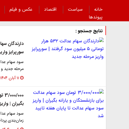
خانه
سیاست
اقتصاد
عکس و فیلم
پیوند‌ها
نتایج جستجو :
سورپرایز واری
مرحله جدید و ز
۱۱ آبان ۱۴۰۴
000
بگیران | واری
سود سهام عدالت
زمان‌بندی پردا