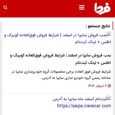
نتایج جستجو :
بمب فروش سایپا در اسفند | شرایط فروش فوق‌العاده کوییک و
اطلس + لینک ثبت‌نام
ﺷﺮﺍﯾﻂ ﻓﺮﻭﺵ ﻓﻮﻕ ﺍﻟﻌﺎﺩﻩ ﺑﺮﺧﯽ ﻣﺤﺼﻮﻻﺕ ﮔﺮﻭﻩ ﺧﻮﺩﺭﻭﺳﺎﺯﯼ ﺳﺎﯾﭙﺎ ﺩﺭ
ﺳﺎﻣﺎﻧﻪ ﺭﺳﻤﯽ ﮔﺮﻭﻩ ﺧﻮﺩﺭﻭ ﺳﺎﺯﯼ ﺳﺎﯾﭙﺎ ﺑﻪ ﺁﺩﺭﺱ…
۶ اسفند ۱۴۰۴