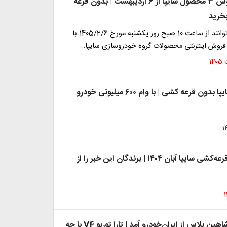
آغاز پیش فروش 3 محصول سایپا از 6 اردیبهشت | بدون قرعه
خرید
متقاضیان می توانند از ساعت 10 صبح روز یکشنبه مورخ 1405/2/6 با
فروش اینترنتی محصولات گروه خودروسازی سایپا…
آغاز فروش سایپا بدون قرعه کشی | با وام ۶۰۰ میلیونی خودرو
فوری: نتایج قرعه‌کشی سایپا آبان ۱۴۰۴ | برندگان این خبر را از
رقیب جدید شاهین پلاس از ایران‌خودرو آمد | تارا توربو V4 با چه