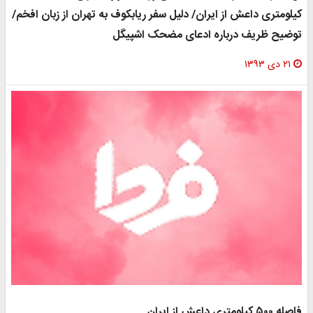
یلومتری داعش از ایران/ دلیل سفر ریابکوف به تهران از زبان افخم/
وضیح ظریف درباره ادعای مضحک اشپیگل
۲۱ دی ۱۳۹۳
اصله ۵۰۰ کیلومتری داعش از ایران