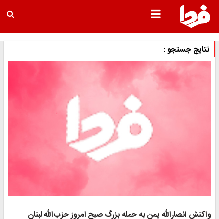
نتایج جستجو :
واکنش انصارالله یمن به حمله بزرگ صبح امروز حزب‌الله لبنان