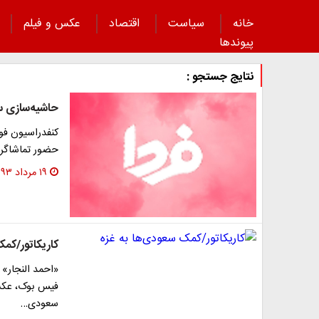
خانه
سیاست
اقتصاد
عکس و فیلم
پیوند‌ها
نتایج جستجو :
حاشیه‌سازی سع
کنفدراسیون فوت
حضور تماشاگر د
۱۹ مرداد ۱۳۹۳
کاریکاتور/کم
«احمد النجار»
فیس بوک، عکس
سعودی…