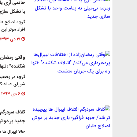
خاتمی آری یا 
با تشکل ساز
گرچه اصلاح طل
افراد موثر ای
۲۱ دی ۱۳۹۳
وقتی رمضان‌زا
شکننده" ؛تنه
گرچه در وضعیت
شورای هماهنگی
۶ دی ۱۳۹۳
کلاف سردرگم ا
جدید بر دوش
حالا لیبرال ها 