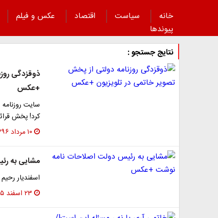
خانه
سیاست
اقتصاد
عکس و فیلم
پیوند‌ها
نتایج جستجو :
ذوق‎زدگی 
+عکس
سایت روزنامه 
کرد! پخش قرائ
۱۰ مرداد ۱۳۹۶
مشایی به رئ
اسفندیار رحیم
۲۳ اسفند ۱۳۹۵