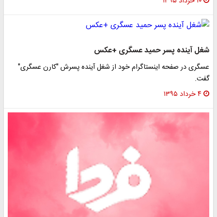
۱۰ خرداد ۱۳۹۵
غل آینده پسر حمید عسگری +عکس
سگری در صفحه اینستاگرام خود از شغل آینده پسرش "کارن عسگری"
فت.
۴ خرداد ۱۳۹۵