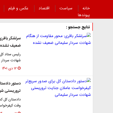
خانه
سیاست
اقتصاد
عکس و فیلم
پیوند‌ها
نتایج جستجو :
سرلشکر باقری
ضعیف نشده
رئیس ستاد کل 
شهادت سردار س
۱۲ دی ۱۴۰۱
دستور دادستا
تروریستی شها
دادستان کل کشو
وقت کیفرخواست