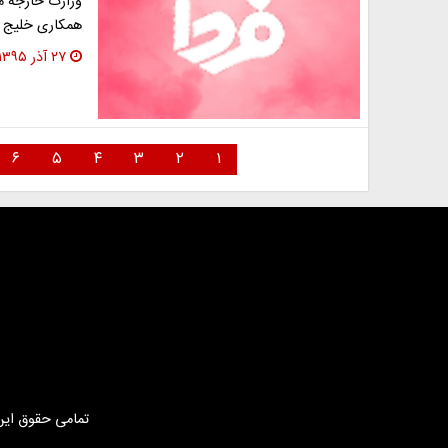
وزارت خارجه مص
همکاری خلیج فا
۲۷ آذر ۱۳۹۵
۶
۵
۴
۳
۲
۱
تمامی حقوق این 