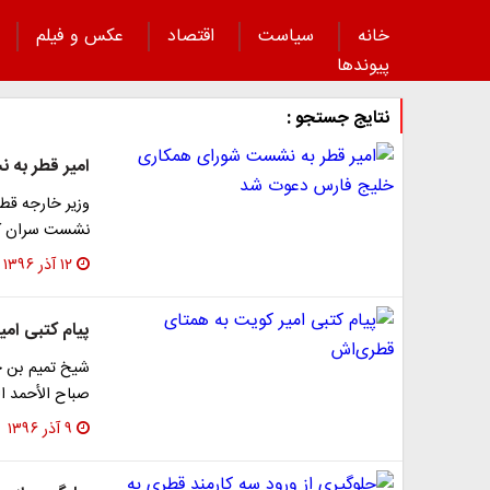
خانه
سیاست
اقتصاد
عکس و فیلم
پیوند‌ها
نتایج جستجو :
امیر قطر به
وزیر خارجه قطر
نشست سران کش
۱۲ آذر ۱۳۹۶
پیام کتبی ام
شیخ تمیم بن حم
صباح الأحمد ا
۹ آذر ۱۳۹۶