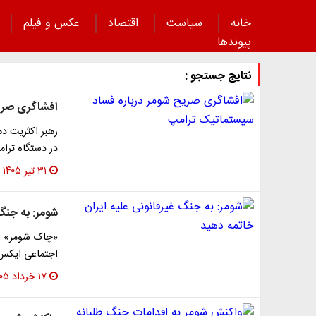
خانه
سیاست
اقتصاد
عکس و فیلم
پیوند‌ها
نتایج جستجو :
افشاگری صری
رهبر اکثریت دمو
در دستگاه ترام
۳۱ تیر ۱۴۰۵
شومر: به جنگ 
«چاک شومر» سن
اجتماعی ایکس نوشت: «۱۰۰ روز از
۱۷ خرداد ۱۴۰۵