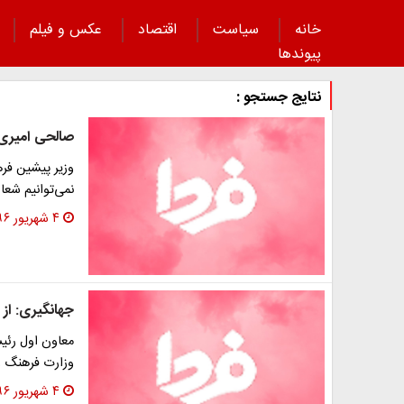
خانه
سیاست
اقتصاد
عکس و فیلم
پیوند‌ها
نتایج جستجو :
صالحی امیری:
وزیر پیشین فره
نمی‌توانیم شعا
۴ شهریور ۱۳۹۶
جهانگیری: از
معاون اول رئی
وزارت فرهنگ و
۴ شهریور ۱۳۹۶