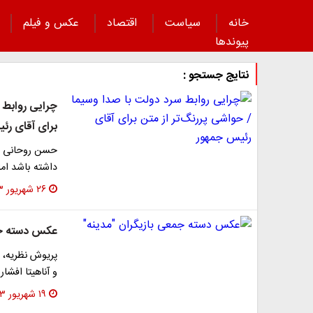
خانه
سیاست
اقتصاد
عکس و فیلم
پیوند‌ها
نتایج جستجو :
چرایی روابط س
برای آقای رئ
حسن روحانی طی
داشته باشد اما
۲۶ شهریور ۱۳۹۳
عکس دسته جم
پریوش نظریه، 
و آناهیتا افشار
۱۹ شهریور ۱۳۹۳