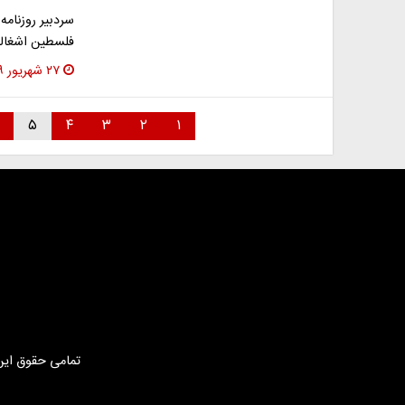
سردبیر روزنامه 
فلسطین اشغالی
۲۷ شهریور ۱۳۹۹
۵
۴
۳
۲
۱
تمامی حقوق این 