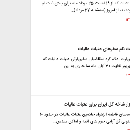
متقاضیان سفر عتبات که از 19 لغایت 25 مرداد ماه برای پیش ثبت‌نام
د، از امروز (سه‌شنبه 27 مرداد)…
 نام سفرهای عتبات عالیات
ارت اعلام کرد متقاضیان سفرزیارتی عتبات عالیات که
مجمع فرهنگی محبان فاطمه الزهراء خادمین عتبات عالیات در حدود 10
ولی گل آرایی حرم های ائمه و اماکن مقدس…