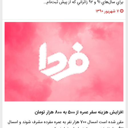
براي سال‌هاي ۹۱ و ۹۲ زائراني كه از پيش ثبت‌نام…
۷ شهریور ۱۳۹۰
افزايش هزينه سفر عمره از 500 به 800 هزار تومان
مقرر شده است امسال 700 هزار نفر به عمره مفرده مشرف شوند و امسال