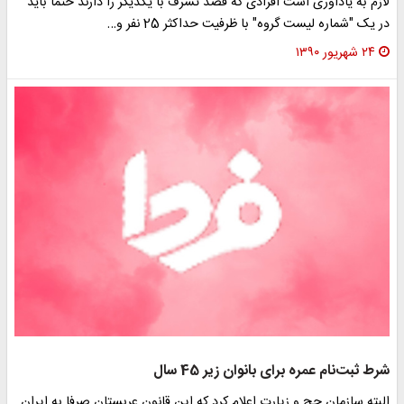
لازم به یادآوری است افرادی که قصد تشرف با یکدیگر را دارند حتماً باید
در یک "‌شماره لیست گروه" با ظرفیت حداکثر 25 نفر و…
۲۴ شهریور ۱۳۹۰
شرط ثبت‌نام عمره برای بانوان زير 45 سال
البته سازمان حج و زيارت اعلام كرد كه اين قانون عربستان صرفا به ايران