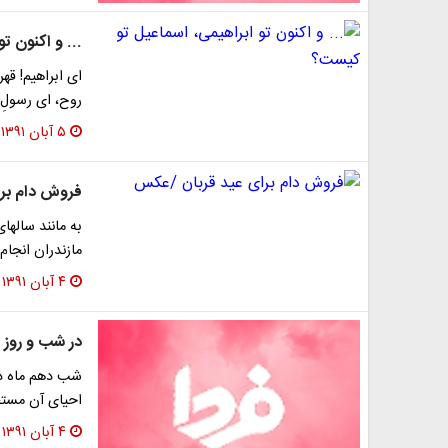
... و اکنون ت
ای ابراهیم! قهر
روح، ای رسولِ ا
۵ آبان ۱۳۹۱
فروش دام بر
به مانند سالها
مازندران انجام
۴ آبان ۱۳۹۱
در شب و روز 
شب دهم ماه ذی
احیاى آن مستح
۴ آبان ۱۳۹۱