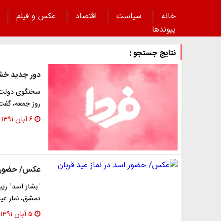
خانه
سیاست
اقتصاد
عکس و فیلم
پیوند‌ها
نتایج جستجو :
دور جدید خشو
روز جمعه، گفت: 34 مرد و 30 زن در درگیری ها
۶ آبان ۱۳۹۱
عکس/ حضور اس
ˈبشار اسدˈ ری
دمشق، نماز عید 
۵ آبان ۱۳۹۱