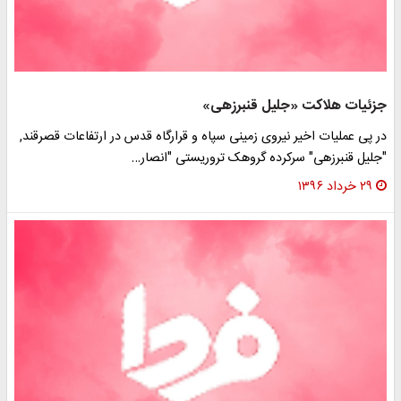
جزئیات هلاکت «جلیل قنبرزهی»
در پی عملیات اخیر نیروی زمینی سپاه و قرارگاه قدس در ارتفاعات قصرقند,
"جلیل قنبرزهی" سرکرده گروهک تروریستی "انصار…
۲۹ خرداد ۱۳۹۶