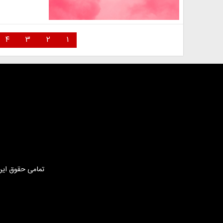
۴
۳
۲
۱
تمامی حقوق این 