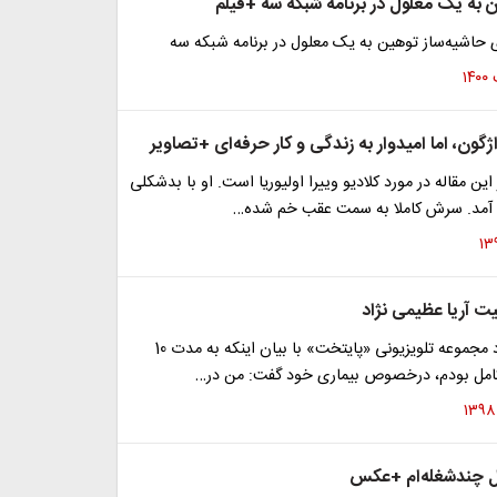
 به یک معلول در برنامه شبکه سه +فیلم
 حاشیه‌ساز توهین به یک معلول در برنامه شبکه سه
ژگون، اما امیدوار به زندگی و کار حرفه‌ای +تصاویر
ین مقاله در مورد کلادیو وییرا اولیوریا است. او با بدشکلی
ا آمد. سرش کاملا به سمت عقب خم شده…
ت آریا عظیمی نژاد
آریا عظیمی نژاد مجموعه تلویزیونی «پایتخت» با بیان اینکه به مدت 10
امل بودم، درخصوص بیماری خود گفت: من در…
 چندشغله‌ام +عکس