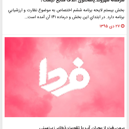
سرمقاله شهروند:پاسخگوی اتلاف منابع کیست؟
بخش بيستم لايحه برنامه ششم اختصاص به موضوع نظارت و ارزشيابي
برنامه دارد. در ابتداي اين بخش و درماده ١٤١ آن آمده است…
۲۷ دی ۱۳۹۵
برون‌رفت از بحران آب با تقویت ذخایر زیرزمینی