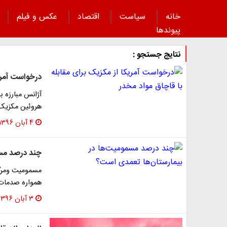
خانه
سیاست
اقتصاد
عکس و فیلم
پیوند‌ها
نتایج جستجو :
درخواست آمریک
هروئین مکزیک اکنون 93 درصد از هروئی
۴ آبان ۱۳۹۶
چند درصد مسم
مسمومیت ومرگه
همواره صدمات 
۳ آبان ۱۳۹۶