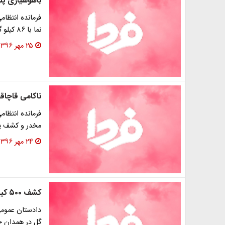
باهوشیاری پلیس ۴ قاچاقچی خانواده نما ب
فرمانده انتظا
نما با ۸۶ کیلو گرم مواد مخدر از نوع تریاک در محور…
۲۵ مهر ۱۳۹۶
ناکامی قاچاق
فرمانده انتظام
مخدر و کشف یک تن و 50 کيلوگرم
۲۴ مهر ۱۳۹۶
کشف ۵۰۰ کیلو مخدر «گل» در همدان
گل در همدان خب