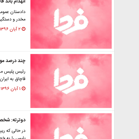
انهدام باند ق
دادستان عمومی 
مخدر و دستگیر
۲ آبان ۱۳۹۶
چند درصد مواد
قاچاق به ایران،
۱ آبان ۱۳۹۶
دوترته: شخصا
در حالی که ری
پلیس را به خط