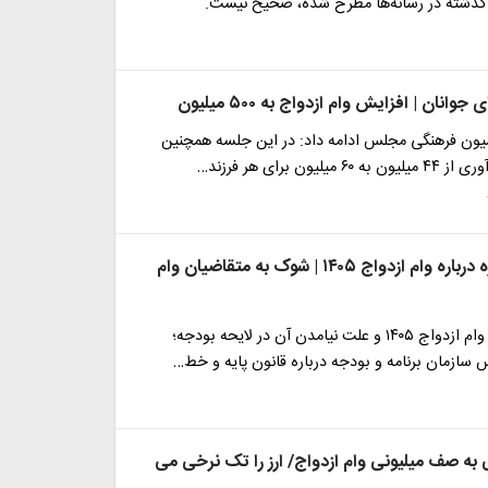
انان | افزایش وام ازدواج به ۵۰۰ میلیون
ن فرهنگی مجلس ادامه داد: در این جلسه همچنین
یلیون برای هر فرزند…
خبر غیرمنتظره درباره وام ازدواج ۱۴۰۵ | شوک به متقاضیان وام
آخرین جزئیات وام ازدواج ۱۴۰۵ و علت نیامدن آن در لایحه بودجه؛
سازمان برنامه و بودجه درباره قانون پایه و خط…
ه صف میلیونی وام ازدواج/ ارز را تک نرخی می