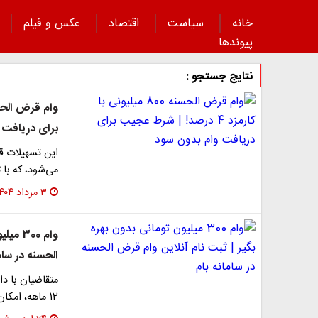
خانه
سیاست
اقتصاد
عکس و فیلم
پیوند‌ها
نتایج جستجو :
برای دریافت 
می‌شود، که با 
۳ مرداد ۱۴۰۴
وام 00
الحسنه در سام
متقاضیان با د
12 ماهه، امکان درخواست وام 300 میلیون تومانی طرح…