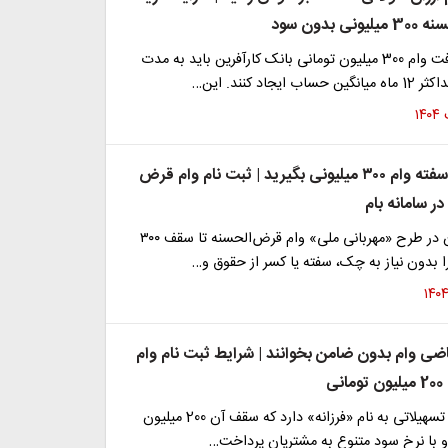
 بدون سود
متقاضیان دریافت وام 300 میلیون تومانی بانک کارآفرین باید به مدت
یجاد کنند. این…
بدون چک و سفته وام ۳۰۰ میلیونی بگیرید | ثبت نام وام قرض
ر سامانه بام
بانک ملی ایران در طرح «مهربانی ملی» وام قرض‌الحسنه تا سقف ۳۰۰
ا بدون نیاز به چک، سفته یا کسر از حقوق و…
اضی وام بدون ضامن بخوانند | شرایط ثبت نام وام
ی
بانک دی طرح تسهیلاتی به نام «فرزانه» دارد که سقف آن 200 میلیون
و با نرخ سود متنوع به مشتریان پرداخت…