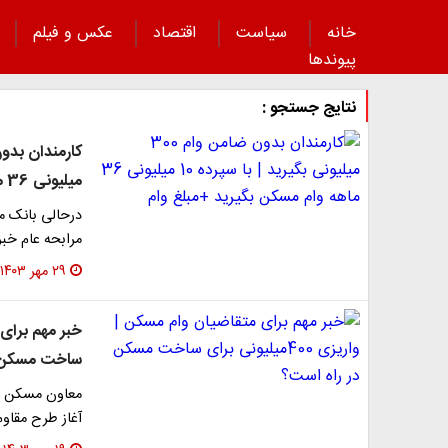
خانه
سیاست
اقتصاد
عکس و فیلم
پیوند‌ها
نتایج جستجو :
میلیونی 36 ماهه وام مسکن بگیرید +مبلغ وام
مرابحه عام خبر داده 
۲۹ مهر ۱۴۰۳
ساخت مسکن د
آغاز طرح مقاو