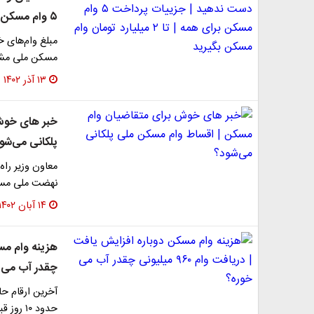
۵ وام مسکن برای همه | تا ۲ میلیارد تومان وام مسکن بگیرید
مبلغ وام‌های 
مسکن ملی م
۱۳ آذر ۱۴۰۲
خبر های خوش
پلکانی می‌شو
معاون وزیر را
نهضت ملی مسکن از ٢٣ درصد به ١٨ درصد، ا
۱۴ آبان ۱۴۰۲
چقدر آب می 
آخرین ارقام ح
حدود ۱۰ روز قبل افزایش یافته است و متأهل‌های ساکن…