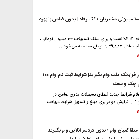
ثبت نام وام ۱۰۰ میلیونی مشتریان بانک رفاه | بدون ضامن با بهره
نرخ سود وام افق ۲؛ ۴٪ است و برای سقف تسهیلات ۱۰۰ میلیون تومانی،
مان محاسبه می‌شود.…
بدون ضامن از فرابانک ملت وام بگیرید| شرایط ثبت نام وام 100
ن چک و سفته
علام شرایط جدید اعطای تسهیلات بدون ضامن در
" از افزایش دو برابری مبلغ و تسهیل شرایط دریافت…
متقااضیان وام ؛ بدون دردسر آنلاین وام بگیرید|