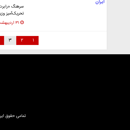
سرهنگ «رابرت 
تحریک‌آمیز وز
۳۱ اردیبهشت ۱۳۹۷
۳
۲
۱
تمامی حقوق این 