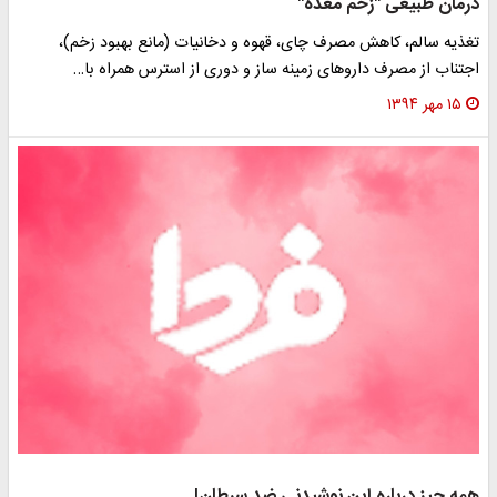
رمان طبیعی "زخم معده"
غذیه سالم، کاهش مصرف چای، قهوه و دخانیات (مانع بهبود زخم)،
جتناب از مصرف داروهای زمینه ساز و دوری از استرس همراه با…
۱۵ مهر ۱۳۹۴
مه چیز درباره این نوشیدنی ضد سرطان!