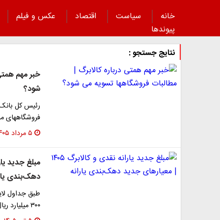
خانه
سیاست
اقتصاد
عکس و فیلم
پیوند‌ها
نتایج جستجو :
خبر مهم همتی 
شود؟
رئیس کل بانک 
فروشگاههای مر
۵ مرداد ۱۴۰۵
دهک‌بندی یار
۳۰۰ میلیارد ریال در نظر گرفته است. با این حال، مبلغ…