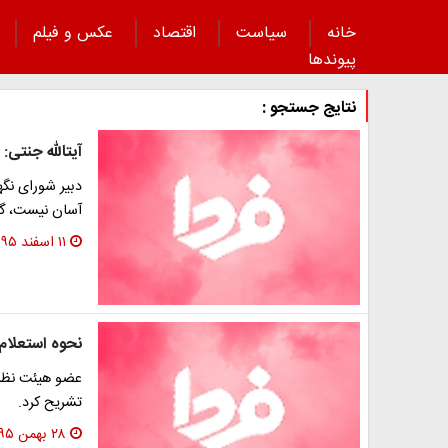
خانه
سیاست
اقتصاد
عکس و فیلم
پیوند‌ها
نتایج جستجو :
آیت‎الله جنتی: احراز صلاحیت کاندیداها سخت است
دبیر شورای نگه
آسان نیست، گف
۱۱ اسفند ۱۳۹۵
نحوه استعلام 
عضو هیئت نظارت
تشریح کرد.
۲۸ بهمن ۱۳۹۵