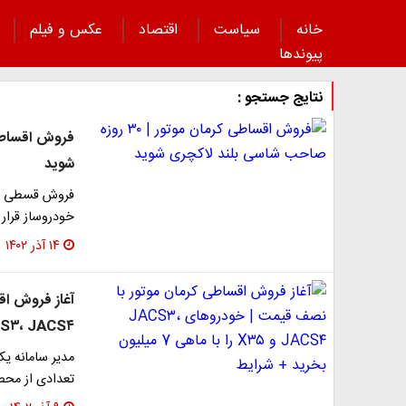
خانه
سیاست
اقتصاد
عکس و فیلم
پیوند‌ها
نتایج جستجو :
شوید
فروش قسطی خود
خودروساز قرار 
۱۴ آذر ۱۴۰۲
آغاز فروش اق
JACS۳، JACS۴ و X۳۵ را با ماهی 7 میلیون
مدیر سامانه یک
تعدادی از محص