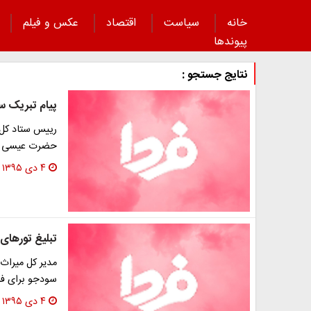
خانه
سیاست
اقتصاد
عکس و فیلم
پیوند‌ها
نتایج جستجو :
پیام تبریک س
رییس ستاد کل ن
حضرت عیسی بن مریم و
۴ دی ۱۳۹۵
تبلیغ تورهای
مدیر کل میراث 
سودجو برای فر
۴ دی ۱۳۹۵