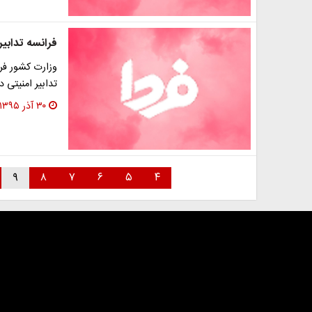
فرانسه تدابیر
وزارت کشور فر
تدابیر امنیتی 
۳۰ آذر ۱۳۹۵
۹
۸
۷
۶
۵
۴