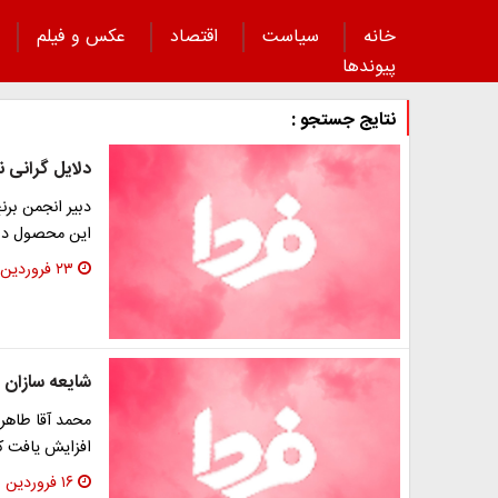
خانه
سیاست
اقتصاد
عکس و فیلم
پیوند‌ها
نتایج جستجو :
دلایل گرانی نا
دبیر انجمن برن
این محصول در 
۲۳ فروردین ۱۳۹۵
شایعه سازان به
افزایش یافت ک
۱۶ فروردین ۱۳۹۵