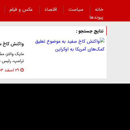
خانه
سیاست
اقتصاد
عکس و فیلم
پیوند‌ها
نتایج جستجو :
واکنش کاخ سف
مایک والتز، مش
ترامپ، رئیس جم
۲۹ اسفند ۱۴۰۳