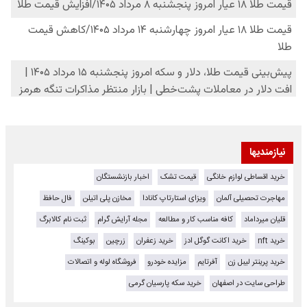
نیازمندیها
خرید اقساطی لوازم خانگی
قیمت تشک
اخبار بازنشستگان
مهاجرت تحصیلی آلمان
ویزای استارتاپ کانادا
مخازن پلی اتیلن
فال حافظ
قلیان میرداماد
کافه مناسب کار و مطالعه
مجله آرایش گرام
ثبت نام کالابرگ
خرید nft
خرید اکانت گوگل ادز
خرید زعفران
زرچین
بوکینگ
خرید پرینتر لیبل زن
آفرتایم
مزایده خودرو
فروشگاه لوله و اتصالات
طراحی سایت در اصفهان
خرید سکه پارسیان گرمی