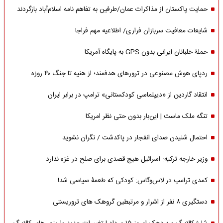
حمایت پاکستان از مذاکرات عمان/طرفین به تفاهم نامه اسلام‌آباد بازگردند
شایعات معافیت سربازان فراری/ اطلاعیه مهم فراجا
حملۀ خلبانان ایرانی بدون GPS به پایگاه آمریکا
ردپای هوش مصنوعی در ترورهای هدفمند؛ از هنیه تا جنگ ۴۰ روزه
انتقاد گاردین از «دیپلماسی کودکستانی» ترامپ در برابر ایران
تنگه ملک ماست | این‌بار بدون حتی نظر امریکا
احتمال شنیدن صدای انفجار در پاکدشت / نگران نشوید
وزیر خارجه ترکیه: اسرائیل هیچ قصدی برای صلح در غزه ندارد
کمدی ترامپ در لاس‌وگاس: کودکی که طعمۀ سیاسی شد!
دستگیری ۸ نفر از اشرار و مرتبطین گروهک های تروریستی