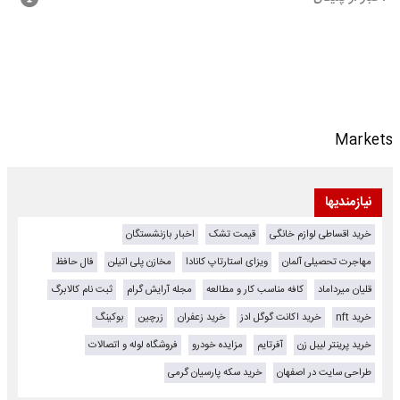
Markets
نیازمندیها
خرید اقساطی لوازم خانگی
قیمت تشک
اخبار بازنشستگان
مهاجرت تحصیلی آلمان
ویزای استارتاپ کانادا
مخازن پلی اتیلن
فال حافظ
قلیان میرداماد
کافه مناسب کار و مطالعه
مجله آرایش گرام
ثبت نام کالابرگ
خرید nft
خرید اکانت گوگل ادز
خرید زعفران
زرچین
بوکینگ
خرید پرینتر لیبل زن
آفرتایم
مزایده خودرو
فروشگاه لوله و اتصالات
طراحی سایت در اصفهان
خرید سکه پارسیان گرمی