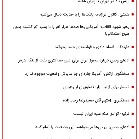
وزش باد در تهران تا پایان هفته
همتی: کنترل ترازنامه بانک‌ها را با جدیت دنبال می‌کنیم
رهبر شهید انقلاب: آمریکایی‌ها صدها هزار نفر را با بمب اتم کشتند بدون
هیچ استدلالی!
دارندگان اسناد عادی و قولنامه‌ای حتما بخوانند
ادعای ونس درباره مجوز ایران برای عبور حداکثری نفت از تنگه هرمز
سخنگوی ارتش: آمریکا چاره‌ای جز پذیرش وضعیت موجود ندارد
انتشار برای اولین بار؛ تصاویری از رهبری
دستگیری 4متهم قتل حمیدرضا رجب‌زاده
ترکیه: توافق مکه علیه ایران نیست
ادعای ونس: ایرانی‌ها می‌خواهند این وضعیت را تمام کنند