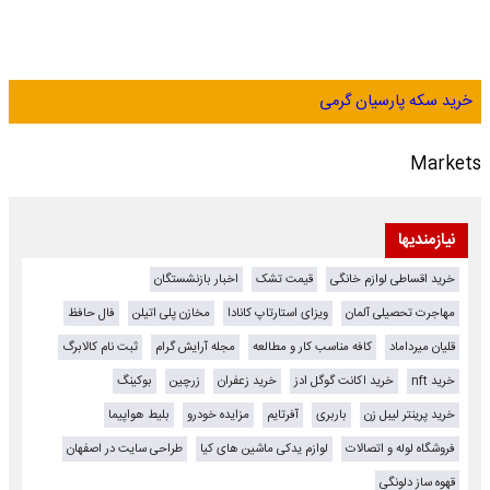
خرید سکه پارسیان گرمی
Markets
نیازمندیها
خرید اقساطی لوازم خانگی
قیمت تشک
اخبار بازنشستگان
مهاجرت تحصیلی آلمان
ویزای استارتاپ کانادا
مخازن پلی اتیلن
فال حافظ
قلیان میرداماد
کافه مناسب کار و مطالعه
مجله آرایش گرام
ثبت نام کالابرگ
خرید nft
خرید اکانت گوگل ادز
خرید زعفران
زرچین
بوکینگ
خرید پرینتر لیبل زن
باربری
آفرتایم
مزایده خودرو
بلیط هواپیما
فروشگاه لوله و اتصالات
لوازم یدکی ماشین های کیا
طراحی سایت در اصفهان
قهوه ساز دلونگی