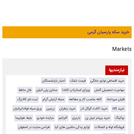
خرید سکه پارسیان گرمی
Markets
نیازمندیها
خرید اقساطی لوازم خانگی
قیمت تشک
اخبار بازنشستگان
مهاجرت تحصیلی آلمان
ویزای استارتاپ کانادا
مخازن پلی اتیلن
فال حافظ
قلیان میرداماد
کافه مناسب کار و مطالعه
مجله آرایش گرام
ثبت نام کالابرگ
خرید nft
خرید اکانت گوگل ادز
خرید زعفران
زرچین
ورق سیاه فولادایرانیان
بوکینگ
خرید پرینتر لیبل زن
باربری
آفرتایم
مزایده خودرو
بلیط هواپیما
فروشگاه لوله و اتصالات
لوازم یدکی ماشین های کیا
طراحی سایت در اصفهان