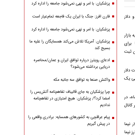
پزشکیان: با امر و نهی نمی‌شود جامعه را اداره کرد
 ارز تجاری ۶۹هزار و ۸۶۵ تومان و دلار
فارن افرز: جنگ با ایران یک فاجعه تمام‌عیار است
پزشکیان: با امر و نهی نمی‌شود جامعه را اداره کرد
ما به بازار
پزشکیان: آمریکا تلاش می‌کند همسایگان را علیه ما
 برای
بسیج کند
ن ثبت
ادعای رویترز درباره توافق ایران و عمان/محاصره
دریایی برداشته می‌شود؟
، و قیمت دلار
د و طی یک
واکنش صنعا به توافق سه جانبه مکه
چرا پزشکیان به جای قالیباف تفاهم‌نامه آتش‌بس را
ی هم‌اکنون، یک‌شنبه 9 شهریورماه، در
امضا کرد؟/ پزشکیان: هیچ امتیازی در تفاهم‌نامه
 کانال
ندادیم
پیام عراقچی به کشورهای همسایه: برادری واقعی را
 نیما
در پیش گیریم
ز نیما