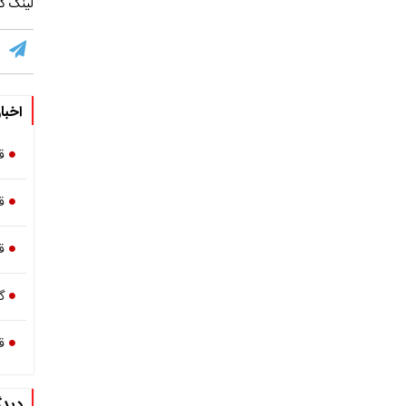
لینک کو
اخبا
ق
ق
قیمت
گ
ق
دیدگ