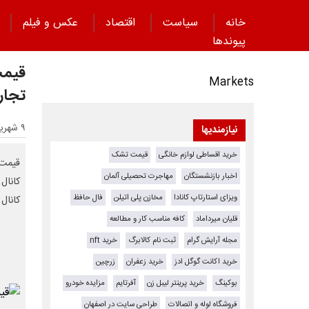
خانه
سیاست
اقتصاد
عکس و فیلم
پیوند‌ها
قیمت 
Markets
تجار
۹ شهریور ۱۴۰۴ - ۱۲:۰۱
نیازمندیها
خرید اقساطی لوازم خانگی
قیمت تشک
اخبار بازنشستگان
مهاجرت تحصیلی آلمان
ویزای استارتاپ کانادا
مخازن پلی اتیلن
فال حافظ
کانال 45 هزار تومان بود
قلیان میرداماد
کافه مناسب کار و مطالعه
مجله آرایش گرام
ثبت نام کالابرگ
خرید nft
خرید اکانت گوگل ادز
خرید زعفران
زرچین
بوکینگ
خرید پرینتر لیبل زن
آفرتایم
مزایده خودرو
فروشگاه لوله و اتصالات
طراحی سایت در اصفهان