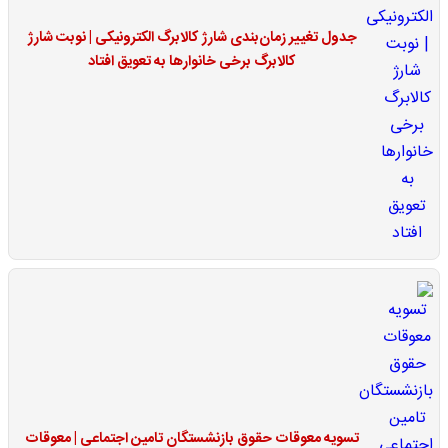
جدول تغییر زمان‌بندی شارژ کالابرگ الکترونیکی | نوبت شارژ
کالابرگ برخی خانوارها به تعویق افتاد
تسویه معوقات حقوق بازنشستگان تامین اجتماعی | معوقات