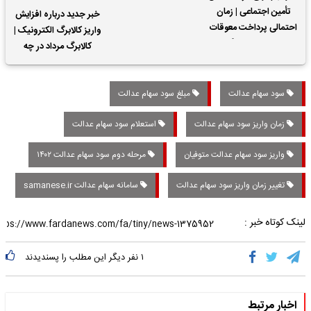
تأمین اجتماعی | زمان
خبر جدید درباره افزایش
احتمالی پرداخت معوقات
واریز کالابرگ الکترونیک |
حقوق بازنشستگان
کالابرگ مرداد در چه
تاریخی واریز خواهد شد؟
سود سهام عدالت
مبلغ سود سهام عدالت
زمان واریز سود سهام عدالت
استعلام سود سهام عدالت
واریز سود سهام عدالت متوفیان
مرحله دوم سود سهام عدالت ۱۴۰۲
تغییر زمان واریز سود سهام عدالت
سامانه سهام عدالت samanese.ir
لینک کوتاه خبر :
۱
نفر دیگر این مطلب را پسندیدند
اخبار مرتبط