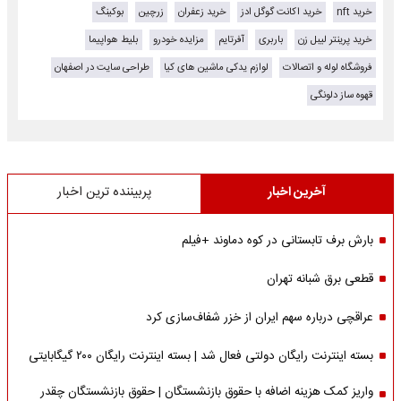
خرید nft
خرید اکانت گوگل ادز
خرید زعفران
زرچین
بوکینگ
خرید پرینتر لیبل زن
باربری
آفرتایم
مزایده خودرو
بلیط هواپیما
فروشگاه لوله و اتصالات
لوازم یدکی ماشین های کیا
طراحی سایت در اصفهان
قهوه ساز دلونگی
آخرین اخبار
پربیننده ترین اخبار
بارش برف تابستانی در کوه دماوند +فیلم
قطعی برق شبانه تهران
عراقچی درباره سهم ایران از خزر شفاف‌سازی کرد
بسته اینترنت رایگان دولتی فعال شد | بسته اینترنت رایگان ۲۰۰ گیگابایتی
واریز کمک هزینه اضافه با حقوق بازنشستگان | حقوق بازنشستگان چقدر