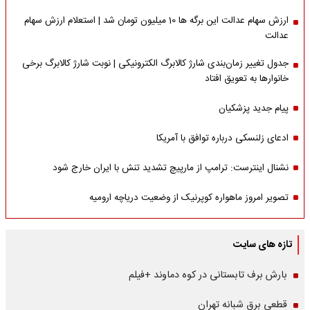
ارزش سهام عدالت این برگه ها 10 میلیون تومان شد | استعلام ارزش سهام
عدالت
جدول تغییر زمان‌بندی شارژ کالابرگ الکترونیکی | نوبت شارژ کالابرگ برخی
خانوارها به تعویق افتاد
پیام جدید پزشکیان
ادعای زلنسکی درباره توافق با آمریکا
نشنال اینترست: ترامپ از مارپیچ تشدید تنش با ایران خارج شود
تصویر امروز ماهواره کوپرنیک از وضعیت دریاچه ارومیه
تازه های سایت
بارش برف تابستانی در کوه دماوند +فیلم
قطعی برق شبانه تهران