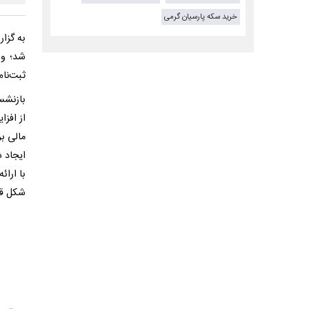
خرید سکه پارسیان گرمی
به گزا
ثبت‌نام
بازنشس
از افز
مالی ب
ایجاد ش
با ارا
شکل قا