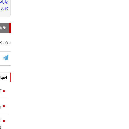
با
لینک کو
اخبا
آ
وام 100 میل
ک