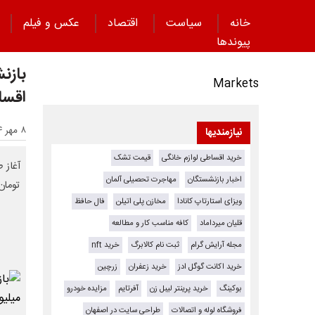
خانه
سیاست
اقتصاد
عکس و فیلم
پیوند‌ها
بازن
Markets
اقساطی
۸ مهر ۱۴۰۴ - ۲۱:۲۴
نیازمندیها
خرید اقساطی لوازم خانگی
قیمت تشک
اخبار بازنشستگان
مهاجرت تحصیلی آلمان
تومان و اقساط ۱۸ ماهه؛
ویزای استارتاپ کانادا
مخازن پلی اتیلن
فال حافظ
قلیان میرداماد
کافه مناسب کار و مطالعه
مجله آرایش گرام
ثبت نام کالابرگ
خرید nft
خرید اکانت گوگل ادز
خرید زعفران
زرچین
بوکینگ
خرید پرینتر لیبل زن
آفرتایم
مزایده خودرو
فروشگاه لوله و اتصالات
طراحی سایت در اصفهان