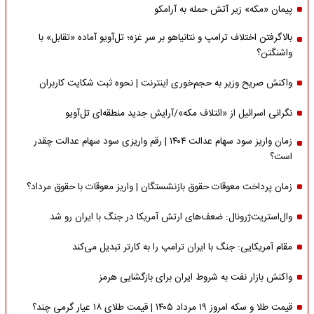
پیمان «مکه» زیر آتش حمله به آرامکو
بالاگرفتن اختلاف ترامپ و نتانیاهو بر سر غزه؛ تل‌آویو آماده «تقابل» با
واشنگتن؟
واکنش صریح وزیر به حجم‌خوری اینترنت | نحوه ثبت شکایت کاربران
نگرانی اسرائیل از «ائتلاف مکه»/آرایش جدید منطقه‌ای تل‌آویو
زمان واریز سود سهام عدالت ۱۴۰۴ | رقم واریزی سود سهام عدالت چقدر
است؟
زمان پرداخت معوقات حقوق بازنشستگان | واریز معوقات با حقوق مرداد؟
وال‌استریت‌ژرونال: ضعف‌های ارتش آمریکا در جنگ با ایران رو شد
مقام آمریکایی: جنگ با ایران ترامپ را به کارتر تبدیل می‌کند
واکنش بازار نفت به شروط ایران برای بازگشایی هرمز
قیمت طلا و سکه امروز ۱۹ مرداد ۱۴۰۵ | قیمت طلای ۱۸ عیار گرمی چند؟