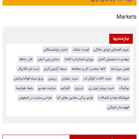
Markets
نیازمندیها
خرید اقساطی لوازم خانگی
قیمت تشک
اخبار بازنشستگان
مهاجرت تحصیلی آلمان
ویزای استارتاپ کانادا
مخازن پلی اتیلن
فال حافظ
قلیان میرداماد
کافه مناسب کار و مطالعه
مجله آرایش گرام
ثبت نام کالابرگ
خرید nft
خرید اکانت گوگل ادز
خرید زعفران
زرچین
ورق سیاه فولادایرانیان
بوکینگ
خرید پرینتر لیبل زن
باربری
آفرتایم
مزایده خودرو
بلیط هواپیما
فروشگاه لوله و اتصالات
لوازم یدکی ماشین های کیا
طراحی سایت در اصفهان
قهوه ساز دلونگی