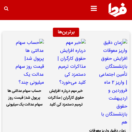
برترین‌ها
خبر مهم درباره افزایش
حساب سهام عدالتی ها
حقوق کارگران | مذاکرات
پرپول شد| قیمت روز
ترمیم دستمزد کی کلید
سهام عدالت یک میلیونی
می‌خورد؟
چند؟
زمان دقیق واریز معوقات