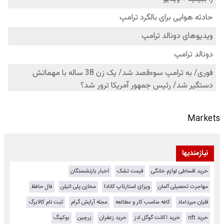
Markets
نیازمندیها
خرید اقساطی لوازم خانگی
قیمت تشک
اخبار بازنشستگان
مهاجرت تحصیلی آلمان
ویزای استارتاپ کانادا
مخازن پلی اتیلن
فال حافظ
قلیان میرداماد
کافه مناسب کار و مطالعه
مجله آرایش گرام
ثبت نام کالابرگ
خرید nft
خرید اکانت گوگل ادز
خرید زعفران
زرچین
بوکینگ