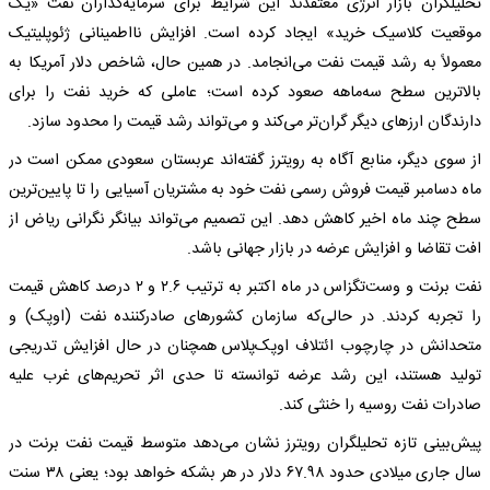
تحلیلگران بازار انرژی معتقدند این شرایط برای سرمایه‌گذاران نفت «یک
موقعیت کلاسیک خرید» ایجاد کرده است. افزایش نااطمینانی ژئوپلیتیک
معمولاً به رشد قیمت نفت می‌انجامد. در همین حال، شاخص دلار آمریکا به
بالاترین سطح سه‌ماهه صعود کرده است؛ عاملی که خرید نفت را برای
دارندگان ارزهای دیگر گران‌تر می‌کند و می‌تواند رشد قیمت را محدود سازد.
از سوی دیگر، منابع آگاه به رویترز گفته‌اند عربستان سعودی ممکن است در
ماه دسامبر قیمت فروش رسمی نفت خود به مشتریان آسیایی را تا پایین‌ترین
سطح چند ماه اخیر کاهش دهد. این تصمیم می‌تواند بیانگر نگرانی ریاض از
افت تقاضا و افزایش عرضه در بازار جهانی باشد.
نفت برنت و وست‌تگزاس در ماه اکتبر به ترتیب ۲.۶ و ۲ درصد کاهش قیمت
را تجربه کردند. در حالی‌که سازمان کشورهای صادرکننده نفت (اوپک) و
متحدانش در چارچوب ائتلاف اوپک‌پلاس همچنان در حال افزایش تدریجی
تولید هستند، این رشد عرضه توانسته تا حدی اثر تحریم‌های غرب علیه
صادرات نفت روسیه را خنثی کند.
پیش‌بینی تازه تحلیلگران رویترز نشان می‌دهد متوسط قیمت نفت برنت در
سال جاری میلادی حدود ۶۷.۹۸ دلار در هر بشکه خواهد بود؛ یعنی ۳۸ سنت